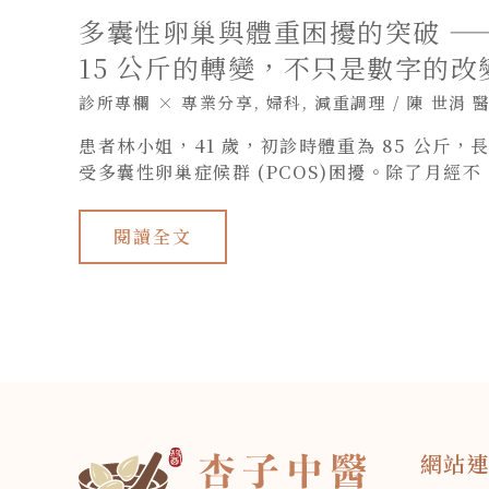
轉
多囊性卵巢與體重困擾的突破 —
變，
不
15 公斤的轉變，不只是數字的改
只
是
數
診所專欄 × 專業分享
,
婦科
,
減重調理
/
陳 世涓 
字
的
患者林小姐，41 歲，初診時體重為 85 公斤，
改
變
受多囊性卵巢症候群 (PCOS)困擾。除了月經不
閱讀全文
網站