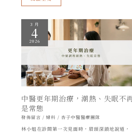
中
3 月
醫
4
更
年
期
2026
治
療，
潮
熱、
失
眠
不
再
是
常
態
中醫更年期治療，潮熱、失眠不
是常態
發佈留言
/
婦科
/
杏子中醫醫療團隊
林小姐在診間第一次見面時，眉頭深鎖地說道，