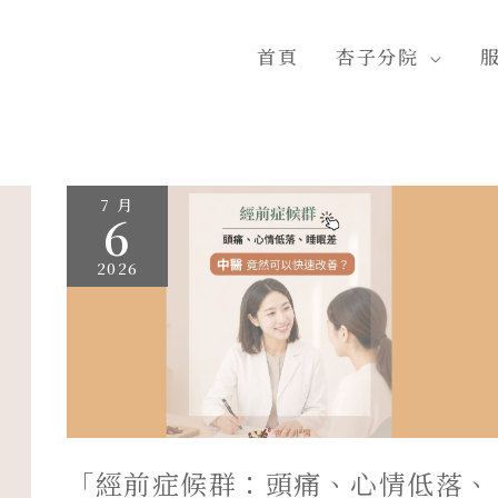
首頁
杏子分院
「經
7 月
前
6
症
候
群：
2026
頭
痛、
心
情
低
落、
睡
眠
差，
中
醫
「經前症候群：頭痛、心情低落、
竟
然