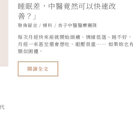
可
睡眠差，中醫竟然可以快速改
以
快
善？」
速
改
發佈留言
/
婦科
/
杏子中醫醫療團隊
善？」
每次月經快來前就開始頭痛、情緒低落、睡不好，
月經一來甚至還會想吐、眼壓很重…… 如果妳也
類似困擾，
閱讀全文
代