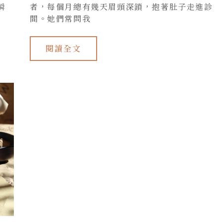
緩
瞬
者，每個月總有幾天眉頭深鎖，抱著肚子走進診
間。她們常問我
閱讀全文