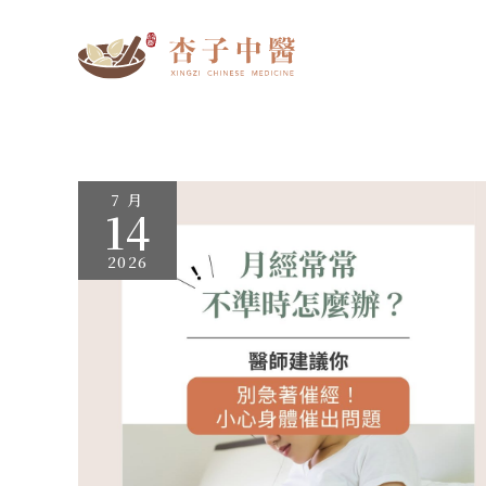
跳
至
主
要
內
容
[月
7 月
經
14
不
來，
先
2026
別
急
著
催
經！]