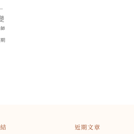
—
變
醫師
長期
連結
近期文章