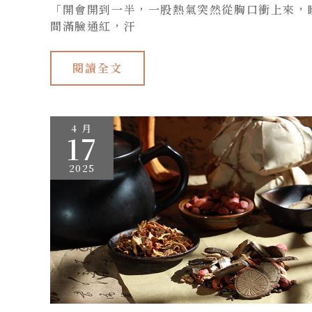
「開會開到一半，一股熱氣突然從胸口衝上來，
間滿臉通紅，汗
閱讀全文
多
4 月
囊
17
性
卵
巢
2025
與
體
重
困
擾
的
突
破
——
15
公
斤
的