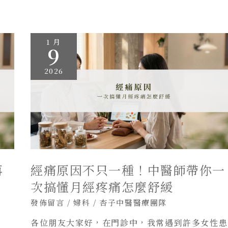
經
1 月
痛
9
原
因
不
2026
只
一
種！
中
醫
師
帶
你
一
次
搞
再
經痛原因不只一種！中醫師帶你一
懂
月
經
次搞懂月經疼痛怎麼舒緩
疼
痛
發佈留言
/
婦科
/
杏子中醫醫療團隊
怎
麼
各位朋友大家好，在門診中，我常遇到許多女性患
舒