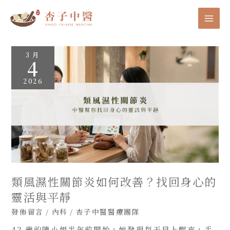
跳
MA
至
主
ME
要
內
類
3 月
風
容
4
濕
性
關
2026
節
炎
如
何
改
善？
找
回
身
心
的
靈
活
與
類風濕性關節炎如何改善？找回身心的
平
靜
靈活與平靜
發佈留言
/
內科
/
杏子中醫醫療團隊
42 歲的陳小姐半年前開始，她發現每天早上醒來，手