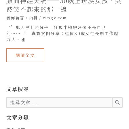
顏面神經失調——30歲上班族女孩．突
一
邊
然笑不起來的那一邊
發佈留言
/
內科
/
xingzitcm
‘’那天早上照鏡子，發現半邊臉好像不是自己
的⋯⋯‘’ 真實案例分享：這位30歲女性長期工作壓
力大、睡
閱讀全文
文章搜尋
SEARCH BU
Search
for:
文章分類