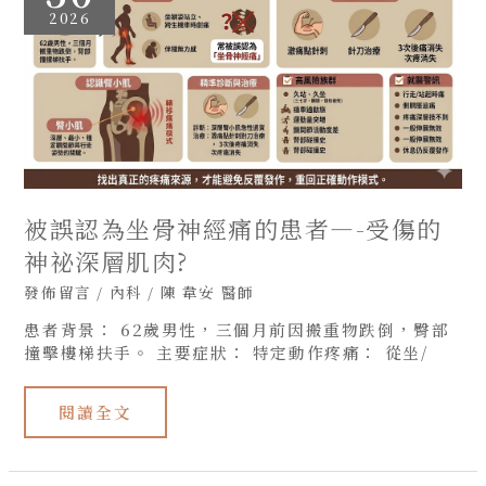
坐
2026
骨
神
經
痛
的
患
者
—-
受
傷
的
神
祕
被誤認為坐骨神經痛的患者—-受傷的
深
層
肌
神祕深層肌肉?
肉?
發佈留言
/
內科
/
陳 韋安 醫師
患者背景： 62歲男性，三個月前因搬重物跌倒，臀部
撞擊樓梯扶手。 主要症狀： 特定動作疼痛： 從坐/
閱讀全文