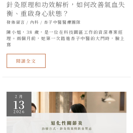
啟
針灸原理和功效解析，如何改善氣血失
身
心
衡、重啟身心狀態？
狀
態？
發佈留言
/
內科
/
杏子中醫醫療團隊
陳小姐，38 歲，是一位在科技園區工作的資深專案經
理。兩個月前，她第一次踏進杏子中醫的大門時，臉上
寫
閱讀全文
退
2 月
化
13
性
關
節
2026
炎
中
醫
如
何