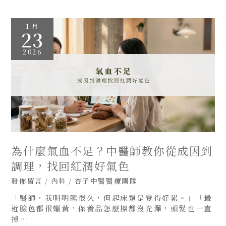
為
1 月
什
23
麼
氣
血
2026
不
足？
中
醫
師
教
你
從
成
因
到
調
理，
找
為什麼氣血不足？中醫師教你從成因到
回
紅
調理，找回紅潤好氣色
潤
好
發佈留言
/
內科
/
杏子中醫醫療團隊
氣
色
「醫師，我明明睡很久，但起床還是覺得好累。」「最
近臉色都很蠟黃，保養品怎麼擦都沒光澤，頭髮也一直
掉…