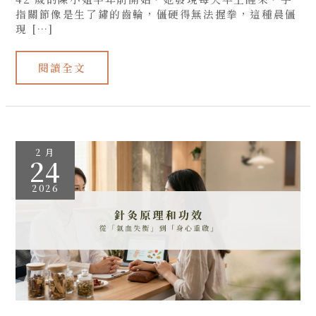
指關節像是生了鏽的齒輪，僵硬得無法握拳，這種晨僵
現 […]
閱讀全文
針
2 月
灸
24
原
理
和
2026
功
效
解
析，
如
何
改
善
氣
血
失
衡、
重