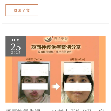
閱讀全文
顏
11 月
面
25
神
經
失
2025
調
——
30
歲
上
班
族
女
孩．
突
然
笑
不
起
來
的
那